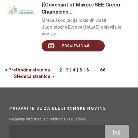
{{Covenant of Mayors SEE Green
Champions...
Mreža asocijacija lokalnih vlasti
Jugoistočne Evrope (NALAS) objavila je
poziv z...
PROČITAJ VIŠE
Previous
|
|
|
|
...
< Prethodna stranica
2
3
4
5
6
66
Next
Sledeća stranica >
PRIJAVITE SE ZA ELEKTRONSKE NOVINE
Najnovije informacije direktno na vašu adresu