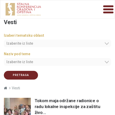
Vesti
Izaberi tematsku oblast
Izaberite iz liste
Naziv pod teme
Izaberite iz liste
PRETRAGA
Vesti
Tokom maja održane radionice o
radu lokalne inspekcije za zaštitu
živo...