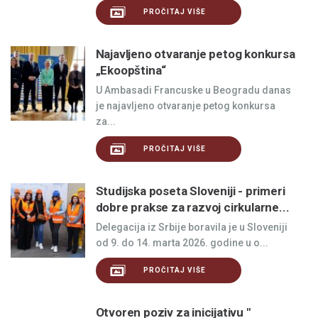
PROČITAJ VIŠE
Najavljeno otvaranje petog konkursa
„Ekoopština“
U Ambasadi Francuske u Beogradu danas
je najavljeno otvaranje petog konkursa
za...
PROČITAJ VIŠE
Studijska poseta Sloveniji - primeri
dobre prakse za razvoj cirkularne...
Delegacija iz Srbije boravila je u Sloveniji
od 9. do 14. marta 2026. godine u o...
PROČITAJ VIŠE
Otvoren poziv za inicijativu "