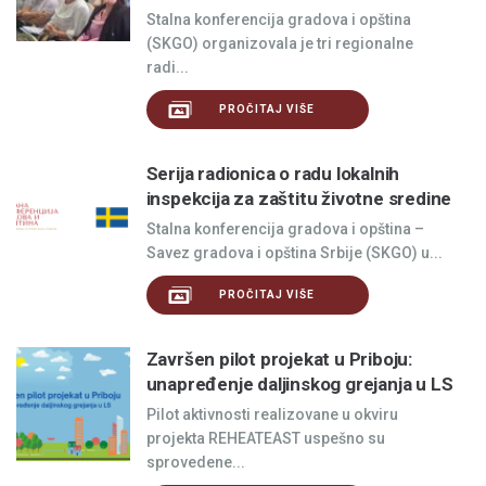
Stalna konferencija gradova i opština
(SKGO) organizovala je tri regionalne
radi...
PROČITAJ VIŠE
Serija radionica o radu lokalnih
inspekcija za zaštitu životne sredine
Stalna konferencija gradova i opština –
Savez gradova i opština Srbije (SKGO) u...
PROČITAJ VIŠE
Završen pilot projekat u Priboju:
unapređenje daljinskog grejanja u LS
Pilot aktivnosti realizovane u okviru
projekta REHEATEAST uspešno su
sprovedene...