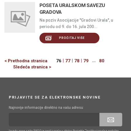
POSETA URALSKOM SAVEZU
GRADOVA
Na poziv Asocijacije ''Gradovi Urala'', u
periodu od 9. do 16. jula 200...
PROČITAJ VIŠE
Previous
|
|
|
...
< Prethodna stranica
76
77
78
79
80
Next
Sledeća stranica >
PRIJAVITE SE ZA ELEKTRONSKE NOVINE
Najnovije informacije direktno na vašu adresu
Izradu ovog sajta SKGO je realizovala u okviru Projekta “Institucionalna podrška