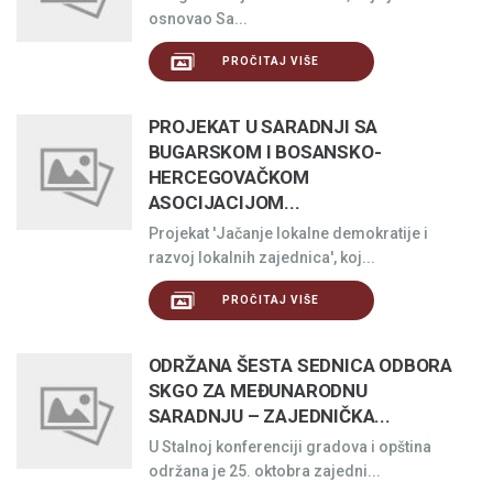
osnovao Sa...
PROČITAJ VIŠE
PROJEKAT U SARADNJI SA
BUGARSKOM I BOSANSKO-
HERCEGOVAČKOM
ASOCIJACIJOM...
Projekat 'Jačanje lokalne demokratije i
razvoj lokalnih zajednica', koj...
PROČITAJ VIŠE
ODRŽANA ŠESTA SEDNICA ODBORA
SKGO ZA MEĐUNARODNU
SARADNJU – ZAJEDNIČKA...
U Stalnoj konferenciji gradova i opština
održana je 25. oktobra zajedni...