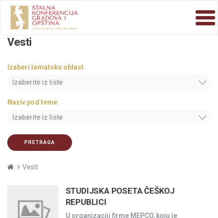
Vesti
Izaberi tematsku oblast
Izaberite iz liste
Naziv pod teme
Izaberite iz liste
PRETRAGA
Vesti
STUDIJSKA POSETA ČEŠKOJ
REPUBLICI
U organizaciji firme MEPCO, koju je