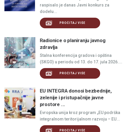
raspisalo je danas Javni konkurs za
dodelu...
PROČITAJ VIŠE
Radionice o planiranju javnog
zdravlja
Stalna konferencija gradova i opština
(SKGO) u periodu od 13. do 17. jula 2026....
PROČITAJ VIŠE
EU INTEGRA donosi bezbednije,
zelenije i pristupačnije javne
prostore ...
Evropska unija kroz program „EU podrška
integralnom teritorijalnom razvoju – EU...
PROČITAJ VIŠE