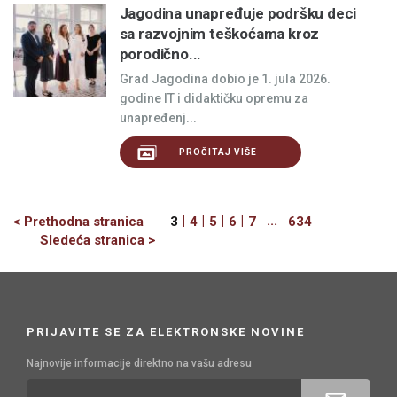
Jagodina unapređuje podršku deci
sa razvojnim teškoćama kroz
porodično...
Grad Jagodina dobio je 1. jula 2026.
godine IT i didaktičku opremu za
unapređenj...
PROČITAJ VIŠE
Previous
|
|
|
|
...
< Prethodna stranica
3
4
5
6
7
634
Next
Sledeća stranica >
PRIJAVITE SE ZA ELEKTRONSKE NOVINE
Najnovije informacije direktno na vašu adresu