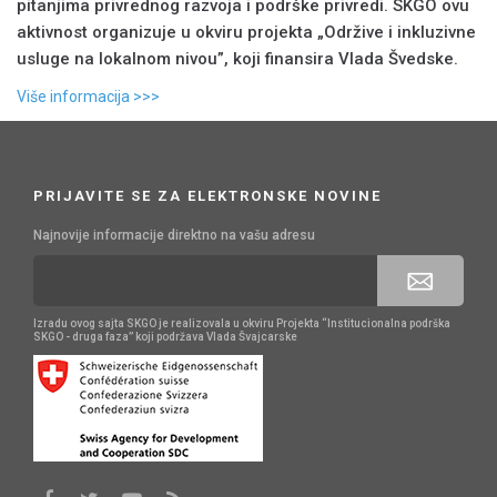
pitanjima privrednog razvoja i podrške privredi. SKGO ovu
aktivnost organizuje u okviru projekta „Održive i inkluzivne
usluge na lokalnom nivou”, koji finansira Vlada Švedske.
Više informacija >>>
PRIJAVITE SE ZA ELEKTRONSKE NOVINE
Najnovije informacije direktno na vašu adresu
Izradu ovog sajta SKGO je realizovala u okviru Projekta “Institucionalna podrška
SKGO - druga faza” koji podržava Vlada Švajcarske