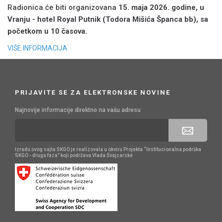
Radionica će biti organizovana
15. maja 2026. godine, u
Vranju - hotel Royal Putnik (Todora Mišića Španca bb), sa
početkom u 10 časova.
VIŠE INFORMACIJA
PRIJAVITE SE ZA ELEKTRONSKE NOVINE
Najnovije informacije direktno na vašu adresu
Izradu ovog sajta SKGO je realizovala u okviru Projekta “Institucionalna podrška
SKGO - druga faza” koji podržava Vlada Švajcarske