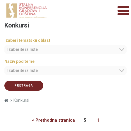
Konkursi
Izaberi tematsku oblast
Izaberite iz liste
Naziv pod teme
Izaberite iz liste
PRETRAGA
Konkursi
Previous
...
< Prethodna stranica
5
1