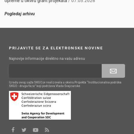
opreme u okviru grant projekata
/ 07.05.2026
Pogledaj arhivu
PRIJAVITE SE ZA ELEKTRONSKE NOVINE
Najnovije informacije direktno na vašu adresu
Izradu ovog sajta SKGO je realizovala u okviru Projekta “Institucionalna podrška
SKGO - druga faza” koji podržava Vlada Švajcarske