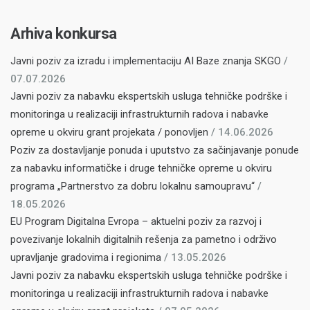
Arhiva konkursa
Javni poziv za izradu i implementaciju AI Baze znanja SKGO
/
07.07.2026
Javni poziv za nabavku ekspertskih usluga tehničke podrške i
monitoringa u realizaciji infrastrukturnih radova i nabavke
opreme u okviru grant projekata / ponovljen
/ 14.06.2026
Poziv za dostavljanje ponuda i uputstvo za sačinjavanje ponude
za nabavku informatičke i druge tehničke opreme u okviru
programa „Partnerstvo za dobru lokalnu samoupravu“
/
18.05.2026
EU Program Digitalna Evropa – aktuelni poziv za razvoj i
povezivanje lokalnih digitalnih rešenja za pametno i održivo
upravljanje gradovima i regionima
/ 13.05.2026
Javni poziv za nabavku ekspertskih usluga tehničke podrške i
monitoringa u realizaciji infrastrukturnih radova i nabavke