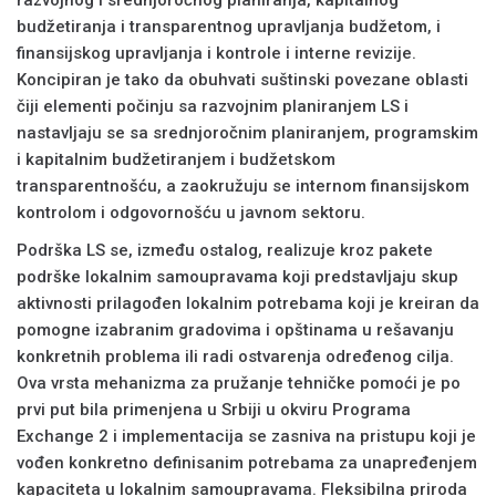
razvojnog i srednjoročnog planiranja, kapitalnog
budžetiranja i transparentnog upravljanja budžetom, i
finansijskog upravljanja i kontrole i interne revizije.
Koncipiran je tako da obuhvati suštinski povezane oblasti
čiji elementi počinju sa razvojnim planiranjem LS i
nastavljaju se sa srednjoročnim planiranjem, programskim
i kapitalnim budžetiranjem i budžetskom
transparentnošću, a zaokružuju se internom finansijskom
kontrolom i odgovornošću u javnom sektoru.
Podrška LS se, između ostalog, realizuje kroz pakete
podrške lokalnim samoupravama koji predstavljaju skup
aktivnosti prilagođen lokalnim potrebama koji je kreiran da
pomogne izabranim gradovima i opštinama u rešavanju
konkretnih problema ili radi ostvarenja određenog cilja.
Ova vrsta mehanizma za pružanje tehničke pomoći je po
prvi put bila primenjena u Srbiji u okviru Programa
Exchange 2 i implementacija se zasniva na pristupu koji je
vođen konkretno definisanim potrebama za unapređenjem
kapaciteta u lokalnim samoupravama. Fleksibilna priroda