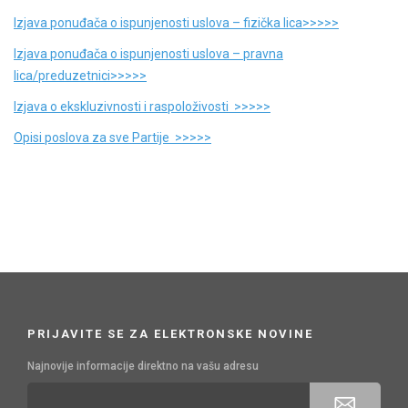
Izjava ponuđača o ispunjenosti uslova – fizička lica>>>>>
Izjava ponuđača o ispunjenosti uslova – pravna
lica/preduzetnici>>>>>
Izjava o ekskluzivnosti i raspoloživosti >>>>>
Opisi poslova za sve Partije >>>>>
PRIJAVITE SE ZA ELEKTRONSKE NOVINE
Najnovije informacije direktno na vašu adresu