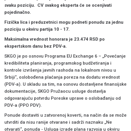
svaku poziciju.
CV
svakog eksperta će se ocenjivati
pojedinačno.
Fizička lica i preduzetnici mogu podneti ponudu za jednu
poziciju u okviru partija 10 - 17.
Maksimalna vrednost honorara je 23.474 RSD po
ekspertskom danu bez PDV-a.
SKGO je po osnovu Programa EU Exchange 6 – „Povećanje
kredibiliteta planiranja, programskog budžetiranja i
kontrole izvršenja javnih rashoda na lokalnom nivou u
Srbiji“, oslobođena plaćanja poreza na dodatu vrednost
(PDV-a). U skladu sa tim, na osnovu dostavljene finansijske
dokumentacije, SKGO Pružaocu usluge dostavlja
odgovarajuću potvrdu Poreske uprave o oslobađanju od
PDV-a (PPO PDV).
Ponude dostaviti u zatvorenoj koverti, na način da se može
utvrditi da nisu ranije otvarane i sadrži naznaku „Ne
otvarati“, ponuda - Usluga izrade plana razvoja u okviru