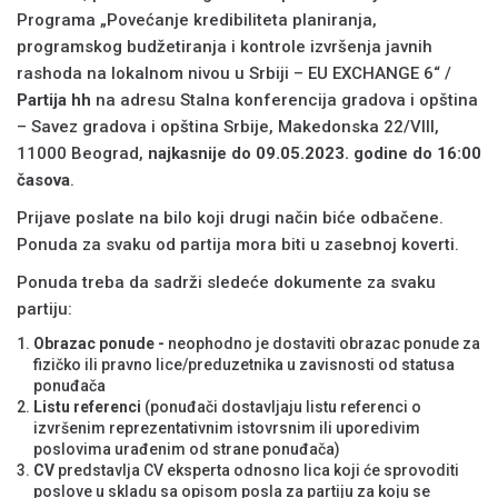
Programa „Povećanje kredibiliteta planiranja,
programskog budžetiranja i kontrole izvršenja javnih
rashoda na lokalnom nivou u Srbiji – EU EXCHANGE 6“ /
Partija
hh
na adresu Stalna konferencija gradova i opština
– Savez gradova i opština Srbije, Makedonska 22/VIII,
11000 Beograd,
najkasnije do 09.05.2023. godine d
o
16:00
časova
.
Prijave poslate na bilo koji drugi način biće odbačene.
Ponuda za svaku od partija mora biti u zasebnoj koverti.
Ponuda treba da sadrži sledeće dokumente za svaku
partiju:
Obrazac ponude -
neophodno je dostaviti obrazac ponude za
fizičko ili pravno lice/preduzetnika u zavisnosti od statusa
ponuđača
Listu referenci
(ponuđači dostavljaju listu referenci o
izvršenim reprezentativnim istovrsnim ili uporedivim
poslovima urađenim od strane ponuđača)
CV
predstavlja CV eksperta odnosno lica koji će sprovoditi
poslove u skladu sa opisom posla za partiju za koju se