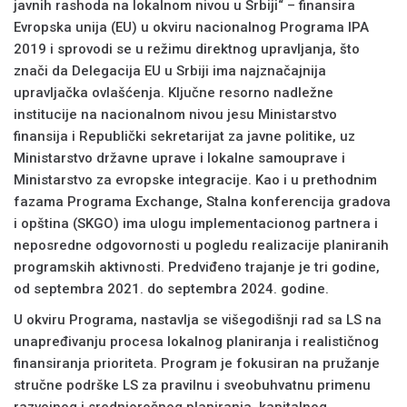
javnih rashoda na lokalnom nivou u Srbiji“ – finansira
Evropska unija (EU) u okviru nacionalnog Programa IPA
2019 i sprovodi se u režimu direktnog upravljanja, što
znači da Delegacija EU u Srbiji ima najznačajnija
upravljačka ovlašćenja. Ključne resorno nadležne
institucije na nacionalnom nivou jesu Ministarstvo
finansija i Republički sekretarijat za javne politike, uz
Ministarstvo državne uprave i lokalne samouprave i
Ministarstvo za evropske integracije. Kao i u prethodnim
fazama Programa Exchange, Stalna konferencija gradova
i opština (SKGO) ima ulogu implementacionog partnera i
neposredne odgovornosti u pogledu realizacije planiranih
programskih aktivnosti. Predviđeno trajanje je tri godine,
od septembra 2021. do septembra 2024. godine.
U okviru Programa, nastavlja se višegodišnji rad sa LS na
unapređivanju procesa lokalnog planiranja i realističnog
finansiranja prioriteta. Program je fokusiran na pružanje
stručne podrške LS za pravilnu i sveobuhvatnu primenu