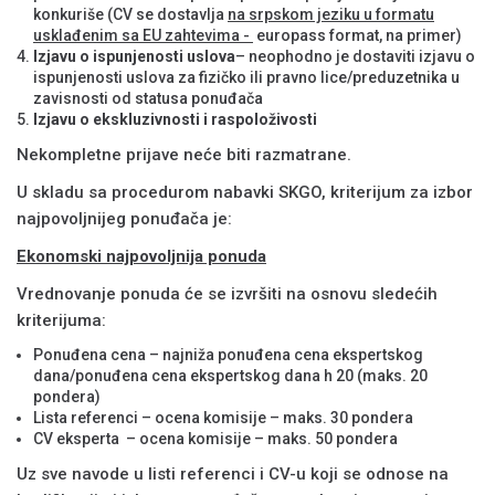
konkuriše (CV se dostavlja
na srpskom jeziku u formatu
usklađenim sa EU zahtevima -
europass format, na primer)
Izjavu o ispunjenosti uslova
– neophodno je dostaviti izjavu o
ispunjenosti uslova za fizičko ili pravno lice/preduzetnika u
zavisnosti od statusa ponuđača
Izjavu o ekskluzivnosti i raspoloživosti
Nekompletne prijave neće biti razmatrane.
U skladu sa procedurom nabavki SKGO, kriterijum za izbor
najpovoljnijeg ponuđača je:
Ekonomski najpovoljnija ponuda
Vrednovanje ponuda će se izvršiti na osnovu sledećih
kriterijuma:
Ponuđena cena – najniža ponuđena cena ekspertskog
dana/ponuđena cena ekspertskog dana h 20 (maks. 20
pondera)
Lista referenci – ocena komisije – maks. 30 pondera
CV eksperta – ocena komisije – maks. 50 pondera
Uz sve navode u listi referenci i CV-u koji se odnose na