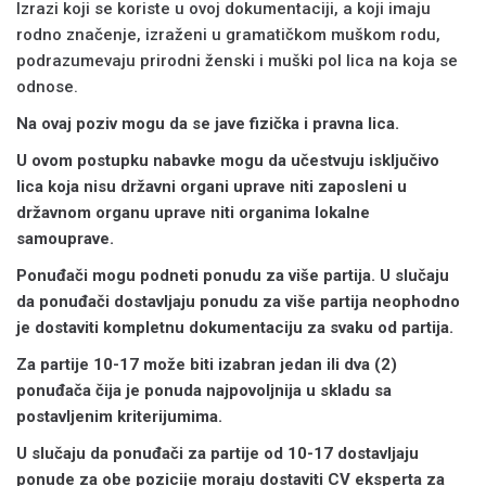
Izrazi koji se koriste u ovoj dokumentaciji, a koji imaju
rodno značenje, izraženi u gramatičkom muškom rodu,
podrazumevaju prirodni ženski i muški pol lica na koja se
odnose.
Na ovaj poziv mogu da se jave fizička i pravna lica.
U ovom postupku nabavke mogu da učestvuju isključivo
lica koja nisu državni organi uprave niti zaposleni u
državnom organu uprave niti organima lokalne
samouprave.
Ponuđači mogu podneti ponudu za više partija. U slučaju
da ponuđači dostavljaju ponudu za više partija neophodno
je dostaviti kompletnu dokumentaciju za svaku od partija.
Za partije 10-17 može biti izabran jedan ili dva (2)
ponuđača čija je ponuda najpovoljnija u skladu sa
postavljenim kriterijumima.
U slučaju da ponuđači za partije od 10-17 dostavljaju
ponude za obe pozicije moraju dostaviti
CV
eksperta za