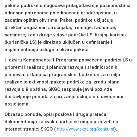
paketa podrške omogućava prilagođavanje posebnostima
odnosno potrebama pojedinačnog grada/opštine, u
zadatim opštim okvirima. Paketi podrške uključuju
direktan angažman stručnjaka, treninge, radionice,
seminare, kao i druge vidove podrške LS. Krajnji korisnik
(korisnička LS) je direktno uključen u definisanje i
implementaciju usluge u okviru paketa.
U okviru Komponente 1 Programa posvećenoj podršci LS u
pripremi i realizaciji planova razvoja i srednjoročnih
planova u skladu sa programskim budžetom, a u cilju
realizacije aktivnosti paketa podrške za izradu plana
razvoja u 8 opština, SKGO raspisuje javni poziv za
dostavljanje ponuda za pružanje usluga na navedenim
pozicijama.
Obrazac ponude, opisi poslova i druga prateća
dokumentacija za svaku partiju se mogu preuzeti na
internet stranici SKGO (
).
http://www.skgo.org/konkursi