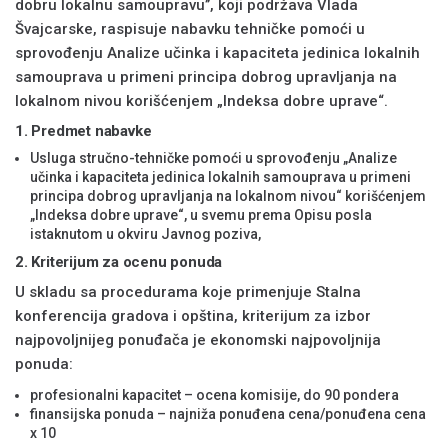
dobru lokalnu samoupravu’’, koji podržava Vlada
Švajcarske, raspisuje nabavku tehničke pomoći u
sprovođenju Analize učinka i kapaciteta jedinica lokalnih
samouprava u primeni principa dobrog upravljanja na
lokalnom nivou korišćenjem „Indeksa dobre uprave“.
1. Predmet nabavke
Usluga stručno-tehničke pomoći u sprovođenju „Analize
učinka i kapaciteta jedinica lokalnih samouprava u primeni
principa dobrog upravljanja na lokalnom nivou“ korišćenjem
„Indeksa dobre uprave“, u svemu prema Opisu posla
istaknutom u okviru Javnog poziva,
2.
Kriterijum za ocenu ponuda
U skladu sa procedurama koje primenjuje Stalna
konferencija gradova i opština, kriterijum za izbor
najpovoljnijeg ponuđača je ekonomski najpovoljnija
ponuda:
profesionalni kapacitet – ocena komisije, do 90 pondera
finansijska ponuda – najniža ponuđena cena/ponuđena cena
x 10