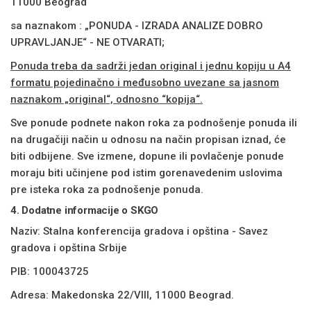
11000 Beograd
sa naznakom : „PONUDA - IZRADA ANALIZE DOBRO
UPRAVLJANJE“ - NE OTVARATI;
Ponuda treba da sadrži jedan original i jednu kopiju u A4
formatu pojedinačno i međusobno uvezane sa jasnom
naznakom „original“, odnosno “kopija“.
Sve ponude podnete nakon roka za podnošenje ponuda ili
na drugačiji način u odnosu na način propisan iznad, će
biti odbijene. Sve izmene, dopune ili povlačenje ponude
moraju biti učinjene pod istim gorenavedenim uslovima
pre isteka roka za podnošenje ponuda.
4.
Dodatne informacije o SKGO
Naziv: Stalna konferencija gradova i opština - Savez
gradova i opština Srbije
PIB: 100043725
Adresa: Makedonska 22/VIII, 11000 Beograd.