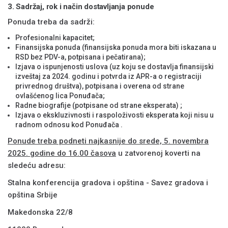
3. Sadržaj, rok i način dostavljanja ponude
Ponuda treba da sadrži:
Profesionalni kapacitet;
Finansijska ponuda (finansijska ponuda mora biti iskazana u
RSD bez PDV-a, potpisana i pečatirana);
Izjava o ispunjenosti uslova (uz koju se dostavlja finansijski
izveštaj za 2024. godinu i potvrda iz APR-a o registraciji
privrednog društva), potpisana i overena od strane
ovlašćenog lica Ponuđača;
Radne biografije (potpisane od strane eksperata) ;
Izjava o ekskluzivnosti i raspoloživosti eksperata koji nisu u
radnom odnosu kod Ponuđača .
Ponude treba podneti najkasnije do srede, 5. novembra
2025. godine do 16.00 časova
u zatvorenoj koverti na
sledeću adresu:
Stalna konferencija gradova i opština - Savez gradova i
opština Srbije
Makedonska 22/8