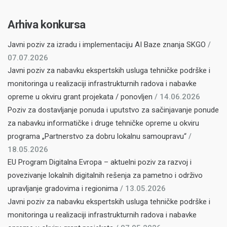
Arhiva konkursa
Javni poziv za izradu i implementaciju AI Baze znanja SKGO
/
07.07.2026
Javni poziv za nabavku ekspertskih usluga tehničke podrške i
monitoringa u realizaciji infrastrukturnih radova i nabavke
opreme u okviru grant projekata / ponovljen
/ 14.06.2026
Poziv za dostavljanje ponuda i uputstvo za sačinjavanje ponude
za nabavku informatičke i druge tehničke opreme u okviru
programa „Partnerstvo za dobru lokalnu samoupravu“
/
18.05.2026
EU Program Digitalna Evropa – aktuelni poziv za razvoj i
povezivanje lokalnih digitalnih rešenja za pametno i održivo
upravljanje gradovima i regionima
/ 13.05.2026
Javni poziv za nabavku ekspertskih usluga tehničke podrške i
monitoringa u realizaciji infrastrukturnih radova i nabavke