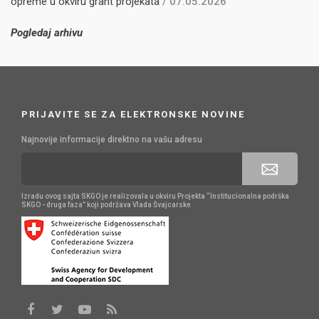
opreme u okviru grant projekata
/ 07.05.2026
Pogledaj arhivu
PRIJAVITE SE ZA ELEKTRONSKE NOVINE
Najnovije informacije direktno na vašu adresu
Izradu ovog sajta SKGO je realizovala u okviru Projekta “Institucionalna podrška
SKGO - druga faza” koji podržava Vlada Švajcarske