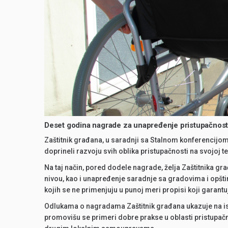
Deset godina nagrade za unapređenje pristupačnost
Zaštitnik građana, u saradnji sa Stalnom konferencijo
doprineli razvoju svih oblika pristupačnosti na svojoj ter
Na taj način, pored dodele nagrade, želja Zaštitnika gr
nivou, kao i unapređenje saradnje sa gradovima i opština
kojih se ne primenjuju u punoj meri propisi koji garant
Odlukama o nagradama Zaštitnik građana ukazuje na isko
promovišu se primeri dobre prakse u oblasti pristupačnos