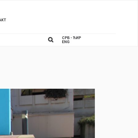
AKT
СРБ - ЋИР
ENG