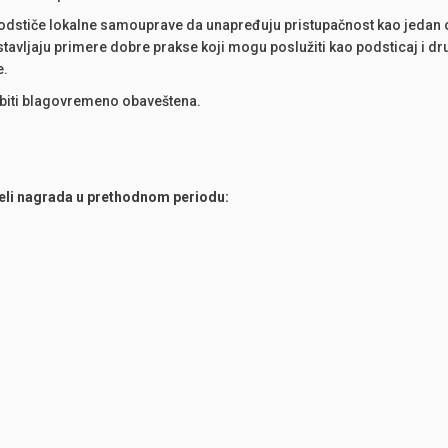
podstiče lokalne samouprave da unapređuju pristupačnost kao jedan
dstavljaju primere dobre prakse koji mogu poslužiti kao podsticaj i
e.
biti blagovremeno obaveštena.
eli nagrada u prethodnom periodu: