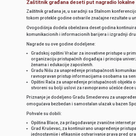
Zaštitnik građana deseti put nagradio lokal
Zaštitnik građana je, u saradnji sa Stalnom konferenc
tokom protekle godine ostvarile značajne rezultate u 
Ovogodišnja dodela obeležava deset godina kontinuirano
komunikacionih i informacionih barijera i izgradnji dr
Nagrade su ove godine dodeljene:
Gradskoj opštini Vračar za inovativne pristupe u pr
organizaciju pristupačnih događaja i principa univer
ženama i edukacije zaposlenih.
Gradu Nišu za unapređenje pristupačnosti komunikac
ravnopravan pristup informacijama osobama sa sen
Opštini Rača za unapređenje pristupačnosti objekta
stvoreni su bolji uslovi za ravnopravno učešće dec
Priznanje je dodeljeno Gradu Smederevu za unapređenje
omogućava bezbedan i samostalan ulazak u bazen Sp
Pohvale su dobili:
Opština Blace, za prilagođavanje zvanične internet 
Grad Kruševac, za kontinuirano unapređenje pristupa
jednostavnije i efikasnije ostvarivanje prava pred 