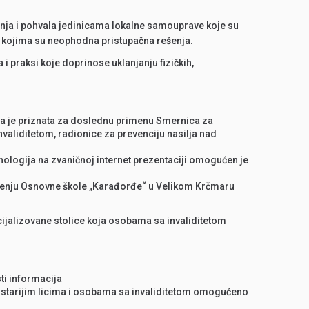
anja i pohvala jedinicama lokalne samouprave koje su
e kojima su neophodna pristupačna rešenja.
 praksi koje doprinose uklanjanju fizičkih,
ina je priznata za doslednu primenu Smernica za
validitetom, radionice za prevenciju nasilja nad
logija na zvaničnoj internet prezentaciji omogućen je
ljenju Osnovne škole „Karađorđe“ u Velikom Krčmaru
ijalizovane stolice koja osobama sa invaliditetom
ti informacija
e starijim licima i osobama sa invaliditetom omogućeno