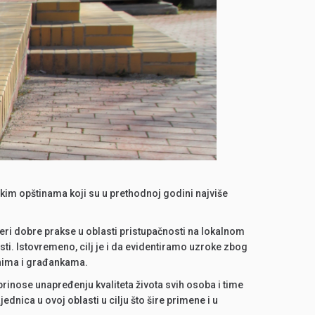
kim opštinama koji su u prethodnoj godini najviše
meri dobre prakse u oblasti pristupačnosti na lokalnom
sti. Istovremeno, cilj je i da evidentiramo uzroke zbog
đanima i građankama.
inose unapređenju kvaliteta života svih osoba i time
dnica u ovoj oblasti u cilju što šire primene i u