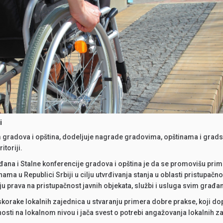
i
m gradova i opština, dodeljuje nagrade gradovima, opštinama i grads
itoriji.
ađana i Stalne konferencije gradova i opština je da se promovišu pri
ma u Republici Srbiji u cilju utvrđivanja stanja u oblasti pristupačno
uju prava na pristupačnost javnih objekata, službi i usluga svim gra
rake lokalnih zajednica u stvaranju primera dobre prakse, koji dopr
ti na lokalnom nivou i jača svest o potrebi angažovanja lokalnih zaje