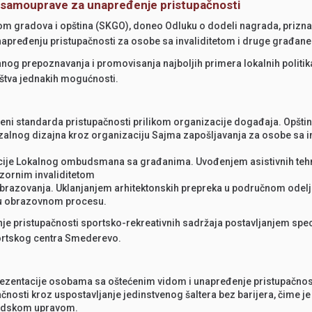
ne samouprave za unapređenje pristupačnosti
ijom gradova i opština (SKGO), doneo Odluku o dodeli nagrada, prizn
unapređenju pristupačnosti za osobe sa invaliditetom i druge građan
g prepoznavanja i promovisanja najboljih primera lokalnih politika i
uštva jednakih mogućnosti.
imeni standarda pristupačnosti prilikom organizacije događaja. Opšt
zalnog dizajna kroz organizaciju Sajma zapošljavanja za osobe sa in
ije Lokalnog ombudsmana sa građanima. Uvođenjem asistivnih tehno
zornim invaliditetom
 obrazovanja. Uklanjanjem arhitektonskih prepreka u područnom ode
e u obrazovnom procesu.
 pristupačnosti sportsko-rekreativnih sadržaja postavljanjem spec
ortskog centra Smederevo.
prezentacije osobama sa oštećenim vidom i unapređenje pristupačnos
čnosti kroz uspostavljanje jedinstvenog šaltera bez barijera, čime j
gradskom upravom.