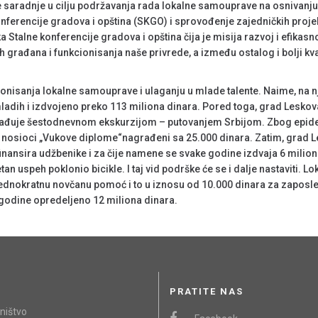
 saradnje u cilju podržavanja rada lokalne samouprave na osnivanju
nferencije gradova i opština (SKGO) i sprovođenje zajedničkih proje
talne konferencije gradova i opština čija je misija razvoj i efikasno
ih građana i funkcionisanja naše privrede, a između ostalog i bolji kva
onisanja lokalne samouprave i ulaganju u mlade talente. Naime, na n
mladih i izdvojeno preko 113 miliona dinara. Pored toga, grad Lesko
nagrađuje šestodnevnom ekskurzijom – putovanjem Srbijom. Zbog epid
svi nosioci „Vukove diplome“nagrađeni sa 25.000 dinara. Zatim, grad
finansira udžbenike i za čije namene se svake godine izdvaja 6 milio
an uspeh poklonio bicikle. I taj vid podrške će se i dalje nastaviti. 
dnokratnu novčanu pomoć i to u iznosu od 10.000 dinara za zaposle
e godine opredeljeno 12 miliona dinara.
PRATITE NAS
ništvo