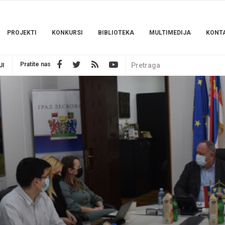
PROJEKTI
KONKURSI
BIBLIOTEKA
MULTIMEDIJA
KONT
Pratite nas
JI