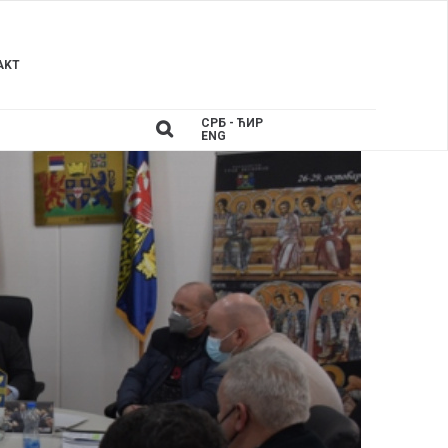
AKT
СРБ - ЋИР
ENG