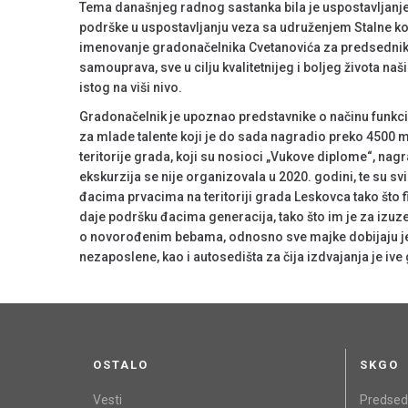
Tema današnjeg radnog sastanka bila je uspostavljanje
podrške u uspostavljanju veza sa udruženjem Stalne ko
imenovanje gradonačelnika Cvetanovića za predsednika S
samouprava, sve u cilju kvalitetnijeg i boljeg života naš
istog na viši nivo.
Gradonačelnik je upoznao predstavnike o načinu funkci
za mlade talente koji je do sada nagradio preko 4500 
teritorije grada, koji su nosioci „Vukove diplome“, 
ekskurzija se nije organizovala u 2020. godini, te su 
đacima prvacima na teritoriji grada Leskovca tako što 
daje podršku đacima generacija, tako što im je za izuzet
o novorođenim bebama, odnosno sve majke dobijaju je
nezaposlene, kao i autosedišta za čija izdvajanja je iv
OSTALO
SKGO
Vesti
Predsed