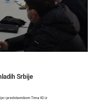
ladih Srbije
je i predstavnikom Tima 42 iz