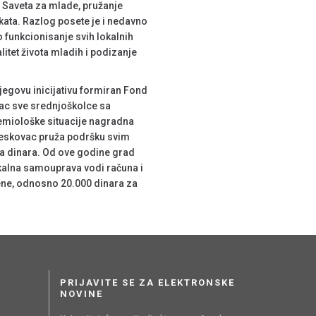
 Saveta za mlade, pružanje
kata. Razlog posete je i nedavno
 funkcionisanje svih lokalnih
litet života mladih i podizanje
jegovu inicijativu formiran Fond
vac sve srednjoškolce sa
emiološke situacije nagradna
 Leskovac pruža podršku svim
na dinara. Od ove godine grad
Lokalna samouprava vodi računa i
ne, odnosno 20.000 dinara za
PRIJAVITE SE ZA ELEKTRONSKE
NOVINE