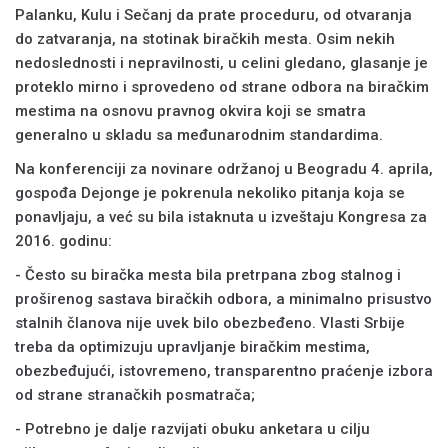
Palanku, Kulu i Sečanj da prate proceduru, od otvaranja
do zatvaranja, na stotinak biračkih mesta. Osim nekih
nedoslednosti i nepravilnosti, u celini gledano, glasanje je
proteklo mirno i sprovedeno od strane odbora na biračkim
mestima na osnovu pravnog okvira koji se smatra
generalno u skladu sa međunarodnim standardima.
Na konferenciji za novinare održanoj u Beogradu 4. aprila,
gospođa Dejonge je pokrenula nekoliko pitanja koja se
ponavljaju, a već su bila istaknuta u izveštaju Kongresa za
2016. godinu:
- Često su biračka mesta bila pretrpana zbog stalnog i
proširenog sastava biračkih odbora, a minimalno prisustvo
stalnih članova nije uvek bilo obezbeđeno. Vlasti Srbije
treba da optimizuju upravljanje biračkim mestima,
obezbeđujući, istovremeno, transparentno praćenje izbora
od strane stranačkih posmatrača;
- Potrebno je dalje razvijati obuku anketara u cilju