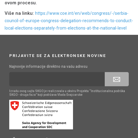
ovom procesu.
Više na linku:
https://www.coe.int/en/web/congress/-/serbia-
council-of-europe-congress-delegation-recommends-to-conduct-
local-elections-separately-from-elections-at-the-national-level
PRIJAVITE SE ZA ELEKTRONSKE NOVINE
Najnovije informacije direktno na vašu adresu
Izradu ovog sajta SKGO je realizovala u okviru Projekta “Institucionalna podrška
SKGO - druga faza” koji podržava Vlada Švajcarske