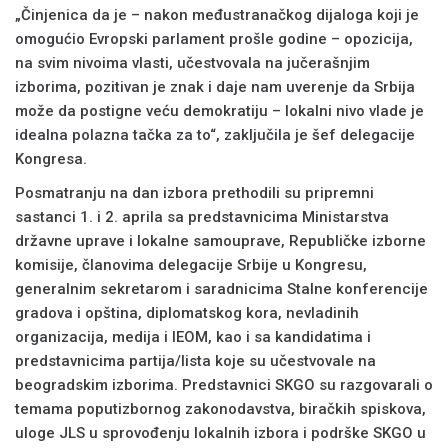
„Činjenica da je – nakon međustranačkog dijaloga koji je
omogućio Evropski parlament prošle godine – opozicija,
na svim nivoima vlasti, učestvovala na jučerašnjim
izborima, pozitivan je znak i daje nam uverenje da Srbija
može da postigne veću demokratiju – lokalni nivo vlade je
idealna polazna tačka za to“, zaključila je šef delegacije
Kongresa.
Posmatranju na dan izbora prethodili su pripremni
sastanci 1. i 2. aprila sa predstavnicima Ministarstva
državne uprave i lokalne samouprave, Republičke izborne
komisije, članovima delegacije Srbije u Kongresu,
generalnim sekretarom i saradnicima Stalne konferencije
gradova i opština, diplomatskog kora, nevladinih
organizacija, medija i IEOM, kao i sa kandidatima i
predstavnicima partija/lista koje su učestvovale na
beogradskim izborima. Predstavnici SKGO su razgovarali o
temama poputizbornog zakonodavstva, biračkih spiskova,
uloge JLS u sprovođenju lokalnih izbora i podrške SKGO u