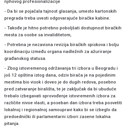
njihovog profesionalizacije
- Da bi se pojačala tajnost glasanja, umesto kartonskih
pregrada treba uvesti odgovarajuće biračke kabine.
- Takođe je hitno potrebno poboljšati dostupnost biračkih
mesta za osobe sa invaliditetom,
- Potrebna je nezavisna revizija biračkih spiskova i bolju
koordinaciju između organa nadležnih za ažuriranje
građanskog statusa.
- Zbog istovremenog održavanja tri izbora u Beogradu i
još 12 opština istog dana, odziv birača je na pojedinim
mestima bio visok i doveo je do dugih redova, posebno
pred zatvaranje birališta, te je zaključak da bi ubuduće
trebalo izbegavati sprovođenje istovremenih izbora za
različite nivoe vlasti, a poseban dan izbora treba posvetiti
lokalnoj i regionalnoj samoupravi kako bi se izbeglo da
predsednički ili parlamentarni izbori zasene lokalna
pitanja.