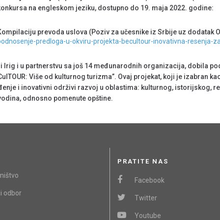
konkursa na engleskom jeziku, dostupno do 19. maja 2022. godine:
ompilaciju prevoda uslova (Poziv za učesnike iz Srbije uz dodatak O
dnosenje-predloga-u-okviru-projekta-becultour-inovativna-resenja-za-
i Irig i u partnerstvu sa još 14 međunarodnih organizacija, dobila p
ulTOUR: Više od kulturnog turizma”. Ovaj projekat, koji je izabran ka
nje i inovativni održivi razvoj u oblastima: kulturnog, istorijskog, r
ojvodina, odnosno pomenute opštine.
PRATITE NAS
ništvo
Facebook
i odbor
Twitter
Youtube