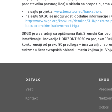
predstavnika pravnog lica) u skladu sa propozicijama 
na sajtu projekta:
www.becultour.eu/hackathon
,
na sajtu SKGO se mogu videti dodatne informacije i K
http://www.skgo.org/konkursi/detaljno/310/poziv-za-po
bacu-sremskim-karlovcima-i-irigu
SKGO je u saradnji sa opštinama Bač, Sremski Karlovci 
istraživanje i inovacije HORIZONT 2020 za projekat “BeC
konkurenciji od preko 80 predloga – ima za cilj unapređe
turizma u šest evropskih oblasti – među kojima je i V
OSTALO
SKGO
Vesti
Predsed
Kontakt
Nadzorn
Odbori