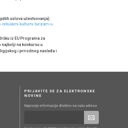
pštih uslova učestvovanja):
cirkularni-kulturni-turizam-u-
odršku iz EU Programa za
o najbolji na konkursu u
eligijskog i prirodnog nasleđa i
PRIJAVITE SE ZA ELEKTRONSKE
NOVINE
Najnovije informacije direktno na vašu adresu