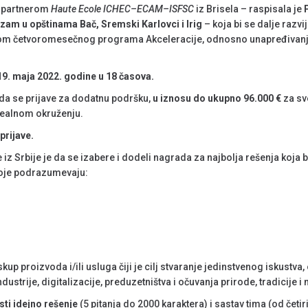
m partnerom
Haute Ecole ICHEC–ECAM–ISFSC
iz Brisela – raspisala je
rizam u opštinama Bač, Sremski Karlovci i Irig
– koja bi se dalje raz
tokom četvoromesečnog programa Akceleracije, odnosno unapređivan
19. maja 2022. godine u 18 časova.
 da se prijave za dodatnu podršku,
u iznosu do ukupno 96.000 €
za sve
 realnom okruženju.
prijave.
 Srbije je da se izabere i dodeli nagrada za najbolja rešenja koja 
 koje podrazumevaju:
p proizvoda i/ili usluga čiji je cilj stvaranje jedinstvenog iskustva
ustrije, digitalizacije, preduzetništva i očuvanja prirode, tradicije i
sti idejno rešenje
(5 pitanja do 2000 karaktera) i sastav tima (od četiri