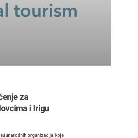
čenje za
ovcima i Irigu
 međunarodnih organizacija, koje