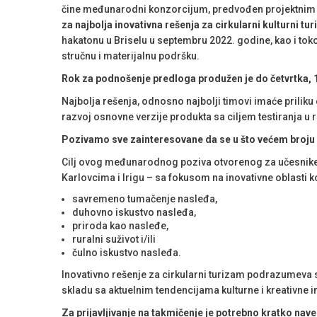
čine međunarodni konzorcijum, predvođen projektni
za najbolja inovativna rešenja za cirkularni kulturni tu
hakatonu u Briselu u septembru 2022. godine, kao i 
stručnu i materijalnu podršku.
Rok za podnošenje predloga produžen je do četvrtka, 
Najbolja rešenja, odnosno najbolji timovi imaće priliku
razvoj osnovne verzije produkta sa ciljem testiranja u
Pozivamo sve zainteresovane da se u što većem broju 
Cilj ovog međunarodnog poziva otvorenog za učesnike iz
Karlovcima i Irigu – sa fokusom na inovativne oblasti
savremeno tumačenje nasleđa,
duhovno iskustvo nasleđa,
priroda kao nasleđe,
ruralni suživot i/ili
čulno iskustvo nasleđa.
Inovativno rešenje za cirkularni turizam podrazumeva sku
skladu sa aktuelnim tendencijama kulturne i kreativne ind
Za prijavljivanje na takmičenje je potrebno kratko nave