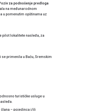
Poziv za podnošenje predloga
vijala na međunarodnom
ja u pomenutim opštinama uz
 pilot lokalitete nasleđa, za
bi se primenila u Baču, Sremskim
, odnosno turističke usluge u
 nasleđa.
 člana – pojedinca i/ili