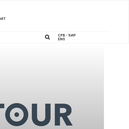
AKT
СРБ - ЋИР
ENG