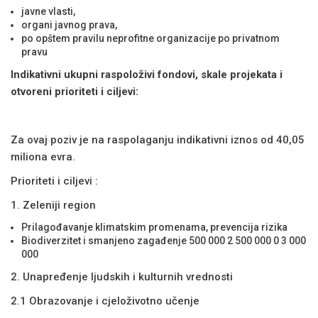
javne vlasti,
organi javnog prava,
po opštem pravilu neprofitne organizacije po privatnom
pravu
Indikativni ukupni raspoloživi fondovi, skale projekata i
otvoreni prioriteti i ciljevi:
Za ovaj poziv je na raspolaganju indikativni iznos od 40,05
miliona evra.
Prioriteti i ciljevi :
1. Zeleniji region
Prilagođavanje klimatskim promenama, prevencija rizika
Biodiverzitet i smanjeno zagađenje 500 000 2 500 000 0 3 000
000
2. Unapređenje ljudskih i kulturnih vrednosti
2.1 Obrazovanje i cjeloživotno učenje