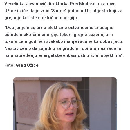
Veselinka Jovanović direktorka Predškolske ustanove
Užice ističe da je vrtić "Sunce” jedan od tri objekta koji za
grejanje koriste električnu energiju.
“Dobijanjem solarne elektrane ostvarićemo značajne
uštede električne energije tokom grejne sezone, ali i
tokom cele godine i svakako manje račune ka dobavljaču.
Nastavićemo da zajedno sa gradom i donatorima radimo
na unapređenju energetske efikasnosti u svim objektima”.
Foto: Grad Užice