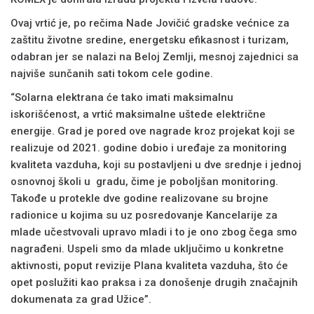
Ovaj vrtić je, po rečima Nade Jovičić gradske većnice za
zaštitu životne sredine, energetsku efikasnost i turizam,
odabran jer se nalazi na Beloj Zemlji, mesnoj zajednici sa
najviše sunčanih sati tokom cele godine.
“Solarna elektrana će tako imati maksimalnu
iskorišćenost, a vrtić maksimalne uštede električne
energije. Grad je pored ove nagrade kroz projekat koji se
realizuje od 2021. godine dobio i uređaje za monitoring
kvaliteta vazduha, koji su postavljeni u dve srednje i jednoj
osnovnoj školi u gradu, čime je poboljšan monitoring.
Takođe u protekle dve godine realizovane su brojne
radionice u kojima su uz posredovanje Kancelarije za
mlade učestvovali upravo mladi i to je ono zbog čega smo
nagrađeni. Uspeli smo da mlade uključimo u konkretne
aktivnosti, poput revizije Plana kvaliteta vazduha, što će
opet poslužiti kao praksa i za donošenje drugih značajnih
dokumenata za grad Užice”.