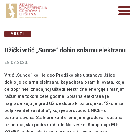
VESTI
Užički vrtić „Sunce” dobio solarnu elektranu
28.07.2023.
Vrtić „Sunce“ koji je deo Predškolske ustanove Užice
dobio je solarnu elektranu kapaciteta osam kilovata, koja
će doprineti značajnoj uštedi električne energije i manjim
računima tokom cele godine. Solarna elektrana je
nagrada koju je grad Užice dobio kroz projekat “Škole za
bolji kvalitet vazduha”, koji je sprovodio UNICEF u
partnerstvu sa Stalnom konferencijom gradova i opština,
uz finansijsku podršku Vlade Norveške. Kompanija MT-
KOMEX je donirala izradu projekta i izvela radove.