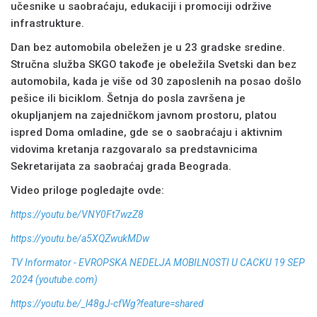
učesnike u saobraćaju, edukaciji i promociji održive
infrastrukture.
Dan bez automobila obeležen je u 23 gradske sredine.
Stručna služba SKGO takođe je obeležila Svetski dan bez
automobila, kada je više od 30 zaposlenih na posao došlo
pešice ili biciklom. Šetnja do posla završena je
okupljanjem na zajedničkom javnom prostoru, platou
ispred Doma omladine, gde se o saobraćaju i aktivnim
vidovima kretanja razgovaralo sa predstavnicima
Sekretarijata za saobraćaj grada Beograda.
Video priloge pogledajte ovde:
https://youtu.be/VNY0Ft7wzZ8
https://youtu.be/a5XQZwukMDw
TV Informator - EVROPSKA NEDELJA MOBILNOSTI U CACKU 19 SEP
2024 (youtube.com)
https://youtu.be/_l48gJ-cfWg?feature=shared