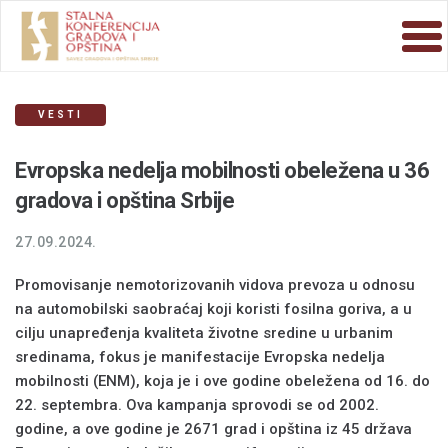
VESTI
Evropska nedelja mobilnosti obeležena u 36
gradova i opština Srbije
27.09.2024.
Promovisanje nemotorizovanih vidova prevoza u odnosu
na automobilski saobraćaj koji koristi fosilna goriva, a u
cilju unapređenja kvaliteta životne sredine u urbanim
sredinama, fokus je manifestacije Evropska nedelja
mobilnosti (ENM), koja je i ove godine obeležena od 16. do
22. septembra. Ova kampanja sprovodi se od 2002.
godine, a ove godine je 2671 grad i opština iz 45 država