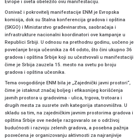
Evrope i sveta obeležilo ovu manifestaciju.
Osnivač i pokrovitelj manifestacije ENM je Evropska
komisija, dok su Stalna konferencija gradova i opština
(SKGO) i Ministarstvo građevinarstva, saobraćaja i
infrastrukture nacionalni koordinatori ove kampanje u
Republici Srbiji. U odnosu na prethodnu godinu, uočeno je
povećanje broja učesnika za 44 odsto, što čini ukupno 36
gradova i opština Srbije koji su učestvovali u manifestaciji
čime je Srbija zauzela 15. mesto na svetu po broju
gradova i opština učesnika.
Tema ovogodišnje ENM bila je „Zajednički javni prostori“,
čime je istaknut značaj boljeg i efikasnijeg korišćenja
javnih prostora u gradovima - ulica, trgova, trotoara i
drugih mesta za susrete svih kategorija stanovništva. U
skladu sa tim, na zajedničkim javnim prostorima gradova i
opština Srbije ove nedelje razgovaralo se o održivoj
budućnosti i razvoju zelenih gradova, a posebna pažnja
posvećena je organizovanju aktivnosti za najranjivije