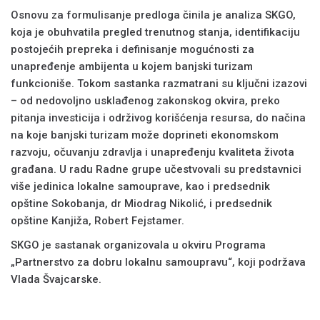
Osnovu za formulisanje predloga činila je analiza SKGO,
koja je obuhvatila pregled trenutnog stanja, identifikaciju
postojećih prepreka i definisanje mogućnosti za
unapređenje ambijenta u kojem banjski turizam
funkcioniše. Tokom sastanka razmatrani su ključni izazovi
– od nedovoljno usklađenog zakonskog okvira, preko
pitanja investicija i održivog korišćenja resursa, do načina
na koje banjski turizam može doprineti ekonomskom
razvoju, očuvanju zdravlja i unapređenju kvaliteta života
građana. U radu Radne grupe učestvovali su predstavnici
više jedinica lokalne samouprave, kao i predsednik
opštine Sokobanja, dr Miodrag Nikolić, i predsednik
opštine Kanjiža, Robert Fejstamer.
SKGO je sastanak organizovala u okviru Programa
„Partnerstvo za dobru lokalnu samoupravu“, koji podržava
Vlada Švajcarske.