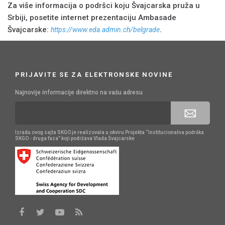
Za više informacija o podršci koju Švajcarska pruža u
Srbiji, posetite internet prezentaciju Ambasade
Švajcarske:
.
https://www.eda.admin.ch/belgrade
PRIJAVITE SE ZA ELEKTRONSKE NOVINE
Najnovije informacije direktno na vašu adresu
Izradu ovog sajta SKGO je realizovala u okviru Projekta “Institucionalna podrška
SKGO - druga faza” koji podržava Vlada Švajcarske