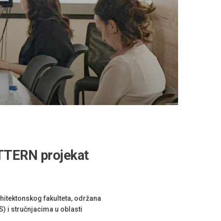
PATTERN projekat
rhitektonskog fakulteta, održana
) i stručnjacima u oblasti