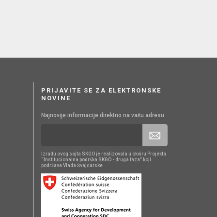
PRIJAVITE SE ZA ELEKTRONSKE
NOVINE
Najnovije informacije direktno na vašu adresu
Izradu ovog sajta SKGO je realizovala u okviru Projekta
“Institucionalna podrška SKGO - druga faza” koji
podržava Vlada Švajcarske