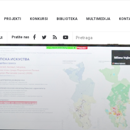
PROJEKTI
KONKURSI
BIBLIOTEKA
MULTIMEDIJA
KONT
Pratite nas
JI