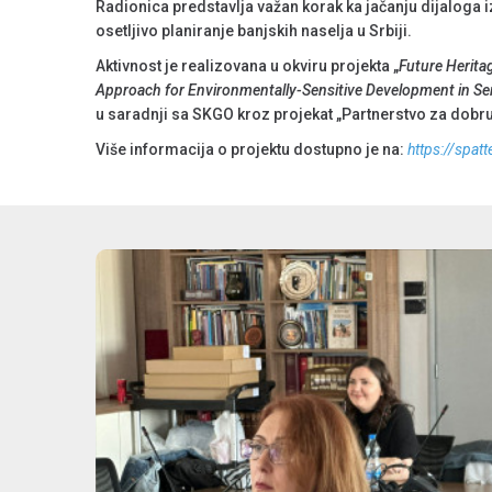
Radionica predstavlja važan korak ka jačanju dijaloga i
osetljivo planiranje banjskih naselja u Srbiji.
Aktivnost je realizovana u okviru projekta „
Future Herita
Approach for Environmentally-Sensitive Development in Se
u saradnji sa SKGO kroz projekat „Partnerstvo za dobr
Više informacija o projektu dostupno je na:
https://spatt