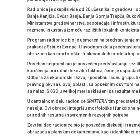
Radionica je okupila više od 20 učesnika iz gradova i op
Banja Kanjiža, Ovčar Banja, Banja Gornja Trepča, Bukovi
Ministarstva građevinarstva, saobraćaja i infrastrukt
razmenu iskustava između različitih lokalnih konteksta i
Program radionice bio je usmeren na predstavljanje met
prakse iz Srbije i Evrope. U uvodnom delu predstavljeni 
obrazaca kao morfološko-funkcionalnih modela koji omo
Poseban segment bio je posvećen predstavljanju rezult
korišćenja prirodnih lekovitih faktora, čime je usposta
Odbora za ekonomski razvoj i posebnu radnu grupu, SKGO
pravnog okvira u ovoj oblasti, sa posebnim osvrtom na u
su nalazi SKGO u velikoj meri usklađeni sa rezultatima
U centralnom delu radionice
SPATTERN
tim predstavio 
naselja. Ovi obrasci integrišu morfološke i funkcional
prirodnih resursa i savremenih razvojnih potreba.
Završni deo radionice bio je posvećen diskusiji i raz
obrazaca u planskim dokumentima, kao i identifikacije 