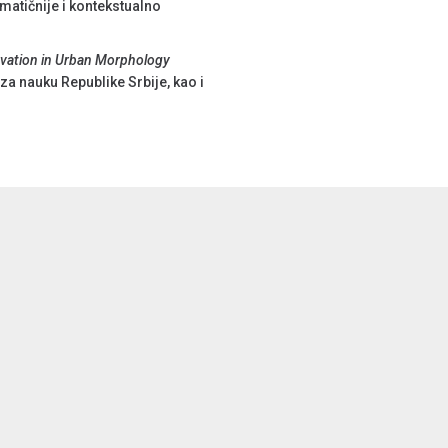
matičnije i kontekstualno
ovation in Urban Morphology
a nauku Republike Srbije, kao i