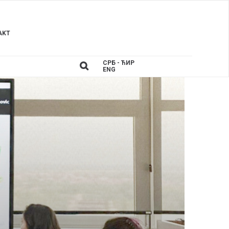
AKT
СРБ - ЋИР
ENG