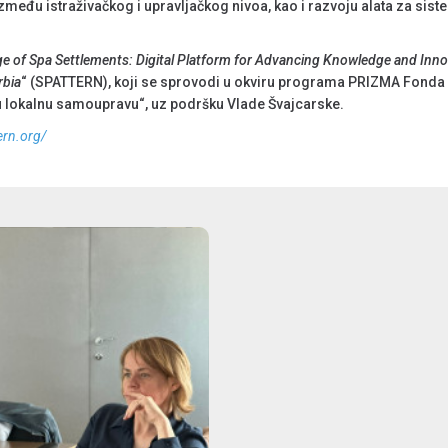
zmeđu istraživačkog i upravljačkog nivoa, kao i razvoju alata za siste
ge of Spa Settlements: Digital Platform for Advancing Knowledge and Inn
rbia
“ (SPATTERN), koji se sprovodi u okviru programa PRIZMA Fonda z
u lokalnu samoupravu“, uz podršku Vlade Švajcarske.
ern.org/