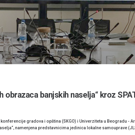
nih obrazaca banjskih naselja“ kroz S
ne konferencije gradova i opština (SKGO) i Univerziteta u Beogradu - A
 naselja“, namenjena predstavnicima jedinica lokalne samouprave (JLS