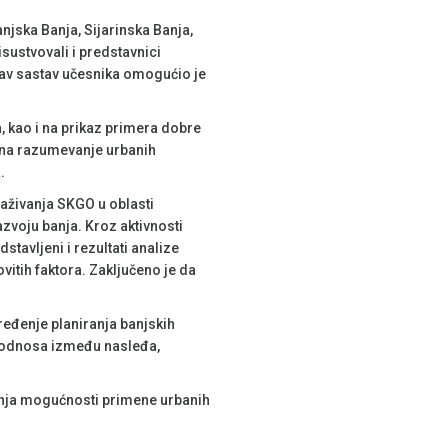
anjska Banja, Sijarinska Banja,
sustvovali i predstavnici
kav sastav učesnika omogućio je
, kao i na prikaz primera dobre
 na razumevanje urbanih
.
aživanja SKGO u oblasti
azvoju banja. Kroz aktivnosti
avljeni i rezultati analize
vitih faktora. Zaključeno je da
pređenje planiranja banjskih
je odnosa između nasleđa,
vanja mogućnosti primene urbanih