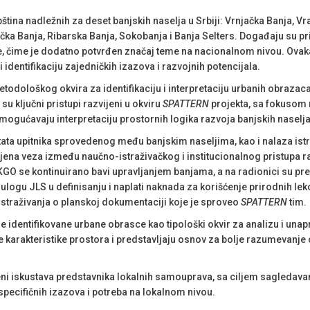
ština nadležnih za deset banjskih naselja u Srbiji: Vrnjačka Banja, Vr
čka Banja, Ribarska Banja, Sokobanja i Banja Selters. Događaju su pri
ure, čime je dodatno potvrđen značaj teme na nacionalnom nivou. Ova
 identifikaciju zajedničkih izazova i razvojnih potencijala.
odološkog okvira za identifikaciju i interpretaciju urbanih obrazaca
su ključni pristupi razvijeni u okviru
SPATTERN
projekta, sa fokusom
gućavaju interpretaciju prostornih logika razvoja banjskih naselja
ata upitnika sprovedenog među banjskim naseljima, kao i nalaza istr
vljena veza između naučno-istraživačkog i institucionalnog pristupa r
 se kontinuirano bavi upravljanjem banjama, a na radionici su predst
logu JLS u definisanju i naplati naknada za korišćenje prirodnih leko
 istraživanja o planskoj dokumentaciji koje je sproveo
SPATTERN
tim.
je identifikovane urbane obrasce kao tipološki okvir za analizu i una
ne karakteristike prostora i predstavljaju osnov za bolje razumevan
meni iskustava predstavnika lokalnih samouprava, sa ciljem sagleda
specifičnih izazova i potreba na lokalnom nivou.