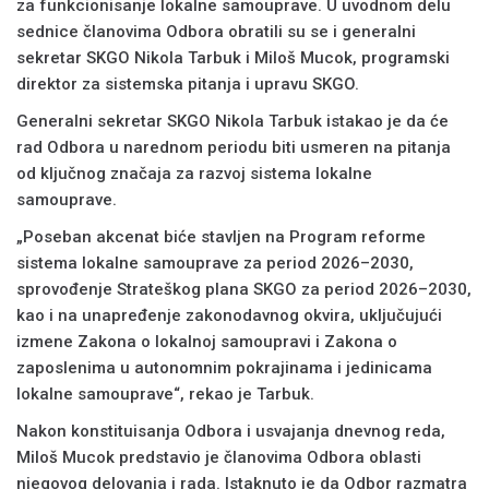
za funkcionisanje lokalne samouprave. U uvodnom delu
sednice članovima Odbora obratili su se i generalni
sekretar SKGO Nikola Tarbuk i Miloš Mucok, programski
direktor za sistemska pitanja i upravu SKGO.
Generalni sekretar SKGO Nikola Tarbuk istakao je da će
rad Odbora u narednom periodu biti usmeren na pitanja
od ključnog značaja za razvoj sistema lokalne
samouprave.
„Poseban akcenat biće stavljen na Program reforme
sistema lokalne samouprave za period 2026–2030,
sprovođenje Strateškog plana SKGO za period 2026–2030,
kao i na unapređenje zakonodavnog okvira, uključujući
izmene Zakona o lokalnoj samoupravi i Zakona o
zaposlenima u autonomnim pokrajinama i jedinicama
lokalne samouprave“, rekao je Tarbuk.
Nakon konstituisanja Odbora i usvajanja dnevnog reda,
Miloš Mucok predstavio je članovima Odbora oblasti
njegovog delovanja i rada. Istaknuto je da Odbor razmatra