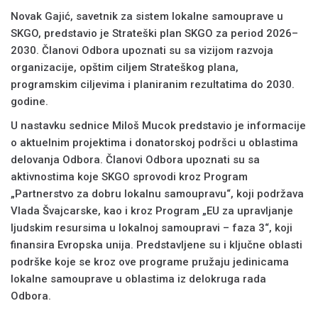
Novak Gajić, savetnik za sistem lokalne samouprave u
SKGO, predstavio je Strateški plan SKGO za period 2026–
2030. Članovi Odbora upoznati su sa vizijom razvoja
organizacije, opštim ciljem Strateškog plana,
programskim ciljevima i planiranim rezultatima do 2030.
godine.
U nastavku sednice Miloš Mucok predstavio je informacije
o aktuelnim projektima i donatorskoj podršci u oblastima
delovanja Odbora. Članovi Odbora upoznati su sa
aktivnostima koje SKGO sprovodi kroz Program
„Partnerstvo za dobru lokalnu samoupravu“, koji podržava
Vlada Švajcarske, kao i kroz Program „EU za upravljanje
ljudskim resursima u lokalnoj samoupravi – faza 3“, koji
finansira Evropska unija. Predstavljene su i ključne oblasti
podrške koje se kroz ove programe pružaju jedinicama
lokalne samouprave u oblastima iz delokruga rada
Odbora.