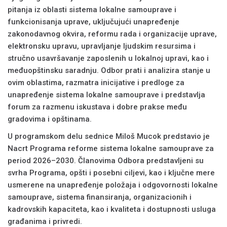
pitanja iz oblasti sistema lokalne samouprave i
funkcionisanja uprave, uključujući unapređenje
zakonodavnog okvira, reformu rada i organizacije uprave,
elektronsku upravu, upravljanje ljudskim resursima i
stručno usavršavanje zaposlenih u lokalnoj upravi, kao i
međuopštinsku saradnju. Odbor prati i analizira stanje u
ovim oblastima, razmatra inicijative i predloge za
unapređenje sistema lokalne samouprave i predstavlja
forum za razmenu iskustava i dobre prakse među
gradovima i opštinama.
U programskom delu sednice Miloš Mucok predstavio je
Nacrt Programa reforme sistema lokalne samouprave za
period 2026–2030. Članovima Odbora predstavljeni su
svrha Programa, opšti i posebni ciljevi, kao i ključne mere
usmerene na unapređenje položaja i odgovornosti lokalne
samouprave, sistema finansiranja, organizacionih i
kadrovskih kapaciteta, kao i kvaliteta i dostupnosti usluga
građanima i privredi.