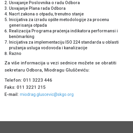
Usvajanje Poslovnika o radu Odbora
Usvajanje Plana rada Odbora
Nacrt zakona o otpadu, trenutno stanje
Inicijativa za izradu opšte metodologije za procenu
generisanja otpada
Realizacija Programa praćenja indikatora performansi i
benčmarking
Inicijativa za implementaciju ISO 224 standarda u oblasti
pružanja usluga vodovoda i kanalizacije
Razno
Za više informacija u vezi sednice možete se obratiti
sekretaru Odbora, Miodragu Gluščeviću:
Telefon: 011 3223 446
Faks: 011 3221 215
E-mail:
miodrag.gluscevic@skgo.org