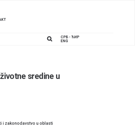
AKT
СРБ - ЋИР
ENG
 životne sredine u
i i zakonodavstvo u oblasti