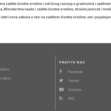
ma zaštite životne sredine i održivog razvoja u gradovima i opština
 Ministarstva nauke i zaštite životne sredine, stručne javnosti i medi
četiri nova zakona u vezi sa zaštitom životne sredine, već i pojašnja
PRATITE NAS
ništvo
Facebook
i odbor
Twitter
Youtube
RSS