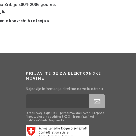
ma Sribije 2004-2006 godine,
ja.
vanje konkretnih rešenja u
PRIJAVITE SE ZA ELEKTRONSKE
NOVINE
Najnovije informacije direktno na vašu adresu
Izradu ovog sajta SKGO je realizovala u okviru Projekta
“Institucionalna podrška SKGO - druga faza” koji
podržava Vlada Švajcarske