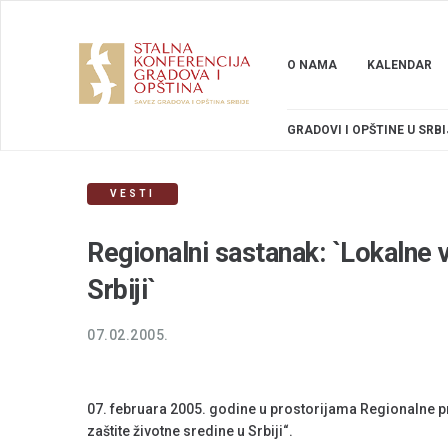
O NAMA
KALENDAR
GRADOVI I OPŠTINE U SRBI
VESTI
Regionalni sastanak: `Lokalne v
Srbiji`
07.02.2005.
07. februara 2005. godine u prostorijama Regionalne pr
zaštite životne sredine u Srbiji“.