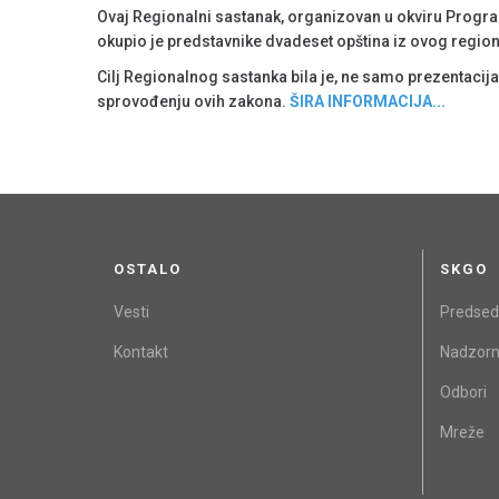
Ovaj Regionalni sastanak, organizovan u okviru Progra
okupio je predstavnike dvadeset opština iz ovog regiona,
Cilj Regionalnog sastanka bila je, ne samo prezentacija 
sprovođenju ovih zakona.
ŠIRA INFORMACIJA...
OSTALO
SKGO
Vesti
Predsed
Kontakt
Nadzorn
Odbori
Mreže