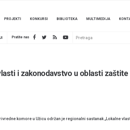
PROJEKTI
KONKURSI
BIBLIOTEKA
MULTIMEDIJA
KONT
Pratite nas
JI
lasti i zakonodavstvo u oblasti zaštite
ivredne komore u Užicu održan je regionalni sastanak „Lokalne vlast