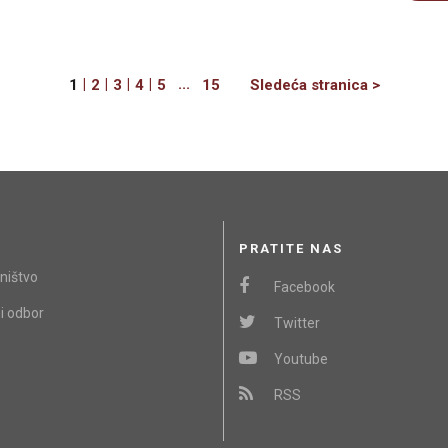
|
|
|
|
...
Next
1
2
3
4
5
15
Sledeća stranica >
PRATITE NAS
ništvo
Facebook
i odbor
Twitter
Youtube
RSS