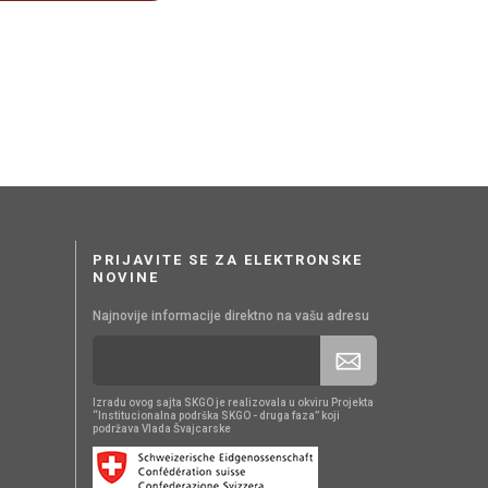
PRIJAVITE SE ZA ELEKTRONSKE
NOVINE
Najnovije informacije direktno na vašu adresu
Izradu ovog sajta SKGO je realizovala u okviru Projekta
“Institucionalna podrška SKGO - druga faza” koji
podržava Vlada Švajcarske