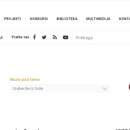
PROJEKTI
KONKURSI
BIBLIOTEKA
MULTIMEDIJA
KONT
Pratite nas
JI
Naziv pod teme
Izaberite iz liste