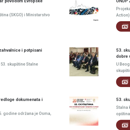
nar povodom Evropske
UNDP Z
Projeka
ština (SKGO) i Ministarstvo
Action),
ahvalnice i potpisani
53. sk
dobre 
3. skupštine Stalne
U Beog
skupšti
redloge dokumenata i
53. sk
Stalna 
5. godine održana je Osma,
opština