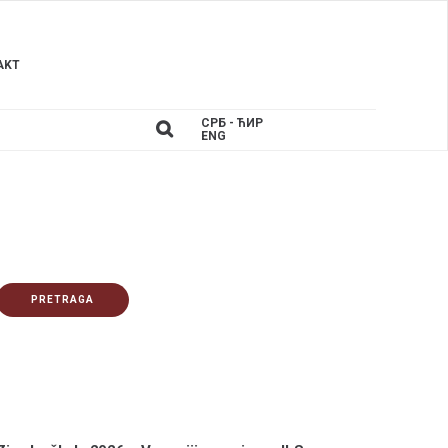
AKT
СРБ - ЋИР
ENG
PRETRAGA