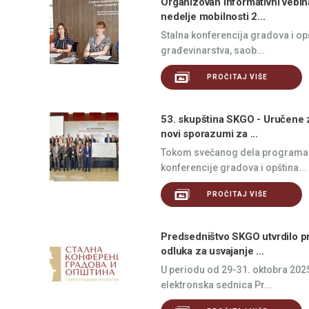
Organizovan informativni vebi
nedelje mobilnosti 2...
Stalna konferencija gradova i op
građevinarstva, saob...
PROČITAJ VIŠE
53. skupština SKGO - Uručene z
novi sporazumi za ...
Tokom svečanog dela programa 5
konferencije gradova i opština...
PROČITAJ VIŠE
Predsedništvo SKGO utvrdilo p
odluka za usvajanje ...
U periodu od 29-31. oktobra 202
elektronska sednica Pr...