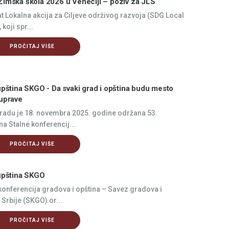
imska škola 2026 u Veneciji – poziv za JLS
t Lokalna akcija za Ciljeve održivog razvoja (SDG Local
 koji spr...
PROČITAJ VIŠE
upština SKGO - Da svaki grad i opština budu mesto
uprave
radu je 18. novembra 2025. godine održana 53.
na Stalne konferencij...
PROČITAJ VIŠE
upština SKGO
konferencija gradova i opština – Savez gradova i
 Srbije (SKGO) or...
PROČITAJ VIŠE