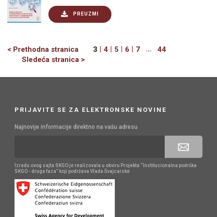
PREUZMI
Previous
|
|
|
|
...
< Prethodna stranica
3
4
5
6
7
44
Next
Sledeća stranica >
PRIJAVITE SE ZA ELEKTRONSKE NOVINE
Najnovije informacije direktno na vašu adresu
Izradu ovog sajta SKGO je realizovala u okviru Projekta “Institucionalna podrška
SKGO - druga faza” koji podržava Vlada Švajcarske