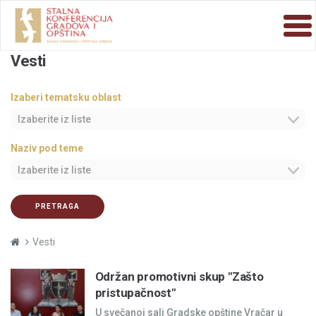
Vesti
Izaberi tematsku oblast
Izaberite iz liste
Naziv pod teme
Izaberite iz liste
PRETRAGA
Vesti
Održan promotivni skup "Zašto
pristupačnost"
U svečanoj sali Gradske opštine Vračar u