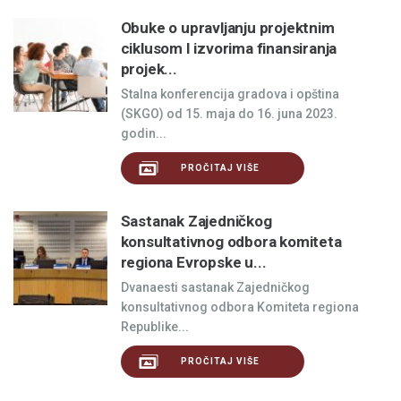
Obuke o upravljanju projektnim
ciklusom I izvorima finansiranja
projek...
Stalna konferencija gradova i opština
(SKGO) od 15. maja do 16. juna 2023.
godin...
PROČITAJ VIŠE
Sastanak Zajedničkog
konsultativnog odbora komiteta
regiona Evropske u...
Dvanaesti sastanak Zajedničkog
konsultativnog odbora Komiteta regiona
Republike...
PROČITAJ VIŠE