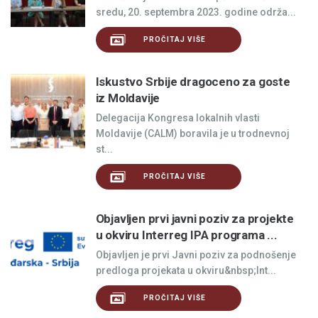
sredu, 20. septembra 2023. godine održa...
PROČITAJ VIŠE
Iskustvo Srbije dragoceno za goste
iz Moldavije
Delegacija Kongresa lokalnih vlasti
Moldavije (CALM) boravila je u trodnevnoj
st...
PROČITAJ VIŠE
Objavljen prvi javni poziv za projekte
u okviru Interreg IPA programa ...
Objavljen je prvi Javni poziv za podnošenje
predloga projekata u okviru&nbsp;Int...
PROČITAJ VIŠE