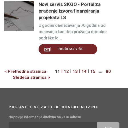
Novi servis SKGO - Portal za
praćenje izvora finansiranja
projekata LS
U godini obeležavanja 70 godina od
osnivanja kao deo pružanja dodatne
podrške lo...
PROČITAJ VIŠE
Previous
|
|
|
|
...
< Prethodna stranica
11
12
13
14
15
80
Next
Sledeća stranica >
PRIJAVITE SE ZA ELEKTRONSKE NOVINE
Najnovije informacije direktno na vašu adresu